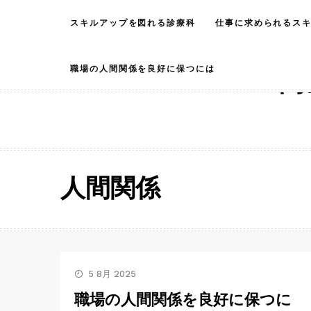
Skip
スキルアップを図れる診療科
仕事に求められるス
to
content
職場の人間関係を良好に保つには
高
人間関係
5 8月 2025
職場の人間関係を良好に保つに