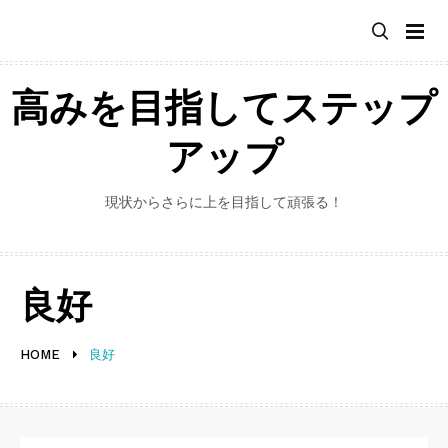
Skip
to
content
高みを目指してステップ
アップ
現状からさらに上を目指して頑張る！
良好
HOME
良好